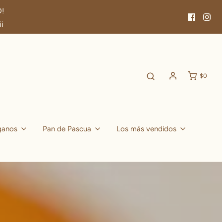
!
¡
$0
ganos
Pan de Pascua
Los más vendidos